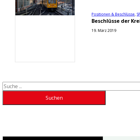
Positionen & Beschlüsse
,
S
Beschlüsse der Kre
19. März 2019
Suchen
Suchen