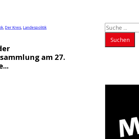
Suchen
ik
,
Der Kreis
,
Landespolitik
Suchen
der
rsammlung am 27.
...