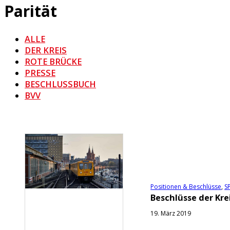
Parität
ALLE
DER KREIS
ROTE BRÜCKE
PRESSE
BESCHLUSSBUCH
BVV
Positionen & Beschlüsse
,
S
Beschlüsse der Kre
19. März 2019