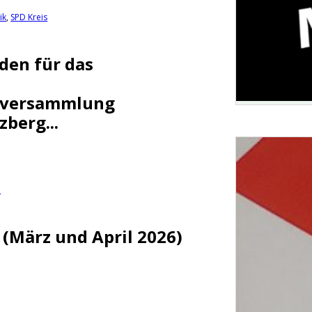
ik
,
SPD Kreis
den für das
nversammlung
zberg...
e
 (März und April 2026)