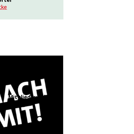
cke
Mitglied werden
(LINK)