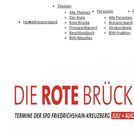
Themen
Personen
Alle Themen
Der Kreis
Alle Personen
Home
Kreisvorstand
Rote Brücke
Kreisvorstand
Presseerklärung
Abgeordnete
Beschlussbuch
BVV-Fraktion
BVV Aktuelles