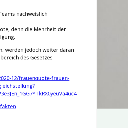
 Teams nachweislich
uote, denn die Mehrheit der
igung.
n, werden jedoch weiter daran
bereich des Gesetzes
/2020-12/frauenquote-frauen-
leichstellung?
3e3JEn_1GG7YTkRX0yeuVa4uc4
/fakten