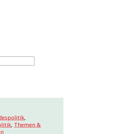
espolitik
,
litik
,
Themen &
en