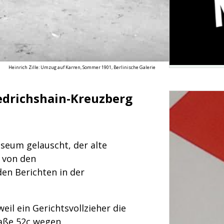
Heinrich Zille: Umzug auf Karren, Sommer 1901, Berlinische Galerie
iedrichshain-Kreuzberg
seum gelauscht, der alte
s von den
en Berichten in der
l ein Gerichtsvollzieher die
aße 52c wegen