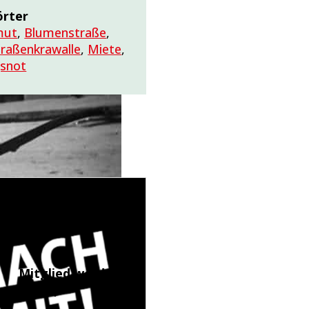
örter
mut
,
Blumenstraße
,
raßenkrawalle
,
Miete
,
snot
Mitglied werden
(LINK)