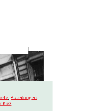
nete
,
Abteilungen
,
r Kiez