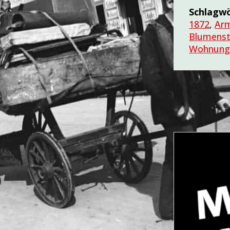
Schlagw
1872
,
Ar
Blumenst
Wohnung