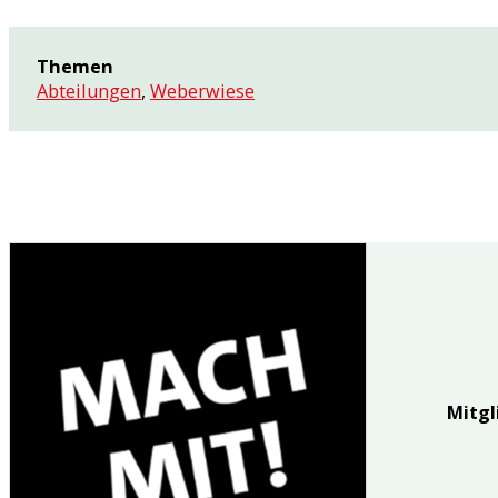
Themen
Abteilungen
,
Weberwiese
Mitgl