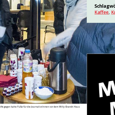
Schlagw
Kaffee
,
K
ilfe gegen kalte Füße für die JournalistInnen vor dem Willy-Brandt-Haus