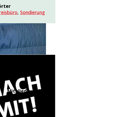
örter
reisbüro
,
Sondierung
Mitglied werden
(LINK)