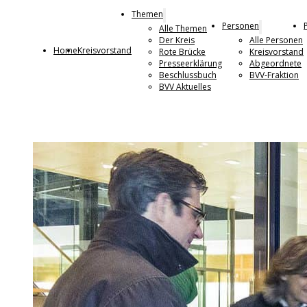
Themen
Personen
Alle Themen
Der Kreis
Alle Personen
Home
Kreisvorstand
Rote Brücke
Kreisvorstand
Presseerklärung
Abgeordnete
Beschlussbuch
BVV-Fraktion
BVV Aktuelles